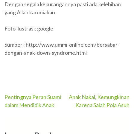
Dengan segala kekurangannya pasti ada kelebihan
yang Allah karuniakan.
Foto ilustrasi: google
Sumber : http://www.ummi-online.com/bersabar-
dengan-anak-down-syndrome.html
Post
Pentingnya Peran Suami
Anak Nakal, Kemungkinan
dalam Mendidik Anak
Karena Salah Pola Asuh
navigation