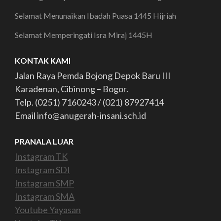
Selamat Menunaikan Ibadah Puasa 1445 Hijriah
Selamat Memperingati Isra Miraj 1445H
KONTAK KAMI
Jalan Raya Pemda Bojong Depok Baru III
Karadenan, Cibinong – Bogor.
Telp. (0251) 7160243 / (021) 87927414
Email info@anugerah-insani.sch.id
PRANALA LUAR
Instagram TK
Instagram SDI
Instagram SMP
Instagram SMA
Youtube Yayasan