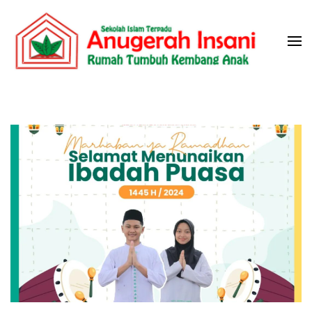
Skip
to
content
(Press
Sekolah Islam Terpadu Anugerah
Rumah Tumbuh Kembang Anak
Enter)
Insani