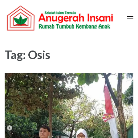
Skip
to
content
(Press
Sekolah Islam Terpadu Anugerah
Rumah Tumbuh Kembang Anak
Enter)
Insani
Tag:
Osis