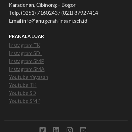
Karadenan, Cibinong – Bogor.
Telp. (0251) 7160243 / (021) 87927414
Email info@anugerah-insani.sch.id
PRANALA LUAR
Instagram TK
Instagram SDI
Instagram SMP
Instagram SMA
Youtube Yayasan
Youtube TK
Youtube SD
Youtube SMP