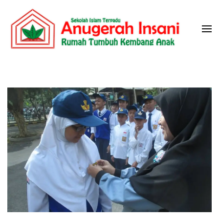
Skip
to
content
(Press
Sekolah Islam Terpadu Anugerah
Rumah Tumbuh Kembang Anak
Enter)
Insani