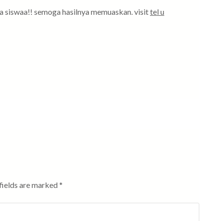
 siswaa!! semoga hasilnya memuaskan. visit
tel u
fields are marked
*