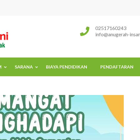
Sekolah Islam Terpadu Anugerah
Rumah Tumbuh Kembang Anak
02517160243
info@anugerah-insani
M
SARANA
BIAYA PENDIDIKAN
PENDAFTARAN