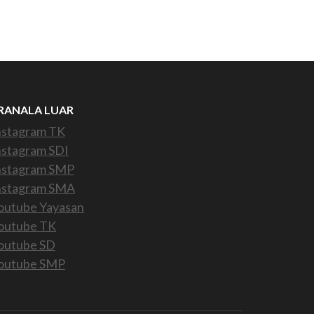
RANALA LUAR
nstagram TK
nstagram SDI
nstagram SMP
nstagram SMA
outube Yayasan
outube TK
outube SD
outube SMP