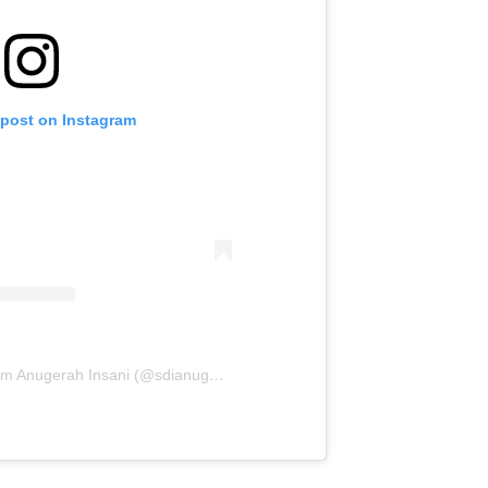
 post on Instagram
A post shared by SD Islam Anugerah Insani (@sdianugerahinsaniofficial)