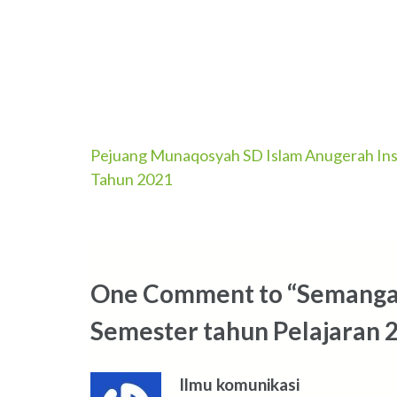
Post
Pejuang Munaqosyah SD Islam Anugerah Ins
Tahun 2021
navigation
One Comment to “Semangat
Semester tahun Pelajaran 
Ilmu komunikasi