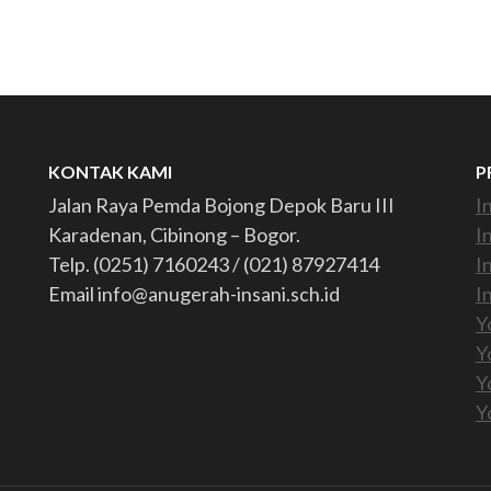
KONTAK KAMI
P
Jalan Raya Pemda Bojong Depok Baru III
I
Karadenan, Cibinong – Bogor.
I
Telp. (0251) 7160243 / (021) 87927414
I
Email info@anugerah-insani.sch.id
I
Y
Y
Y
Y