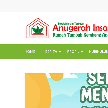
Skip
to
content
(Press
Enter)
HOME
BERITA
PROFIL
KURIKULU