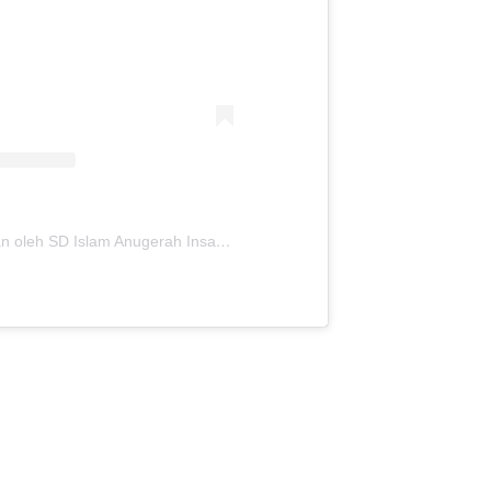
Sebuah kiriman dibagikan oleh SD Islam Anugerah Insani (@sdianugerahinsaniofficial)