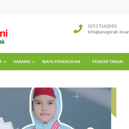
Sekolah Islam Terpadu Anugerah
Rumah Tumbuh Kembang Anak
02517160243
info@anugerah-insani
M
SARANA
BIAYA PENDIDIKAN
PENDAFTARAN