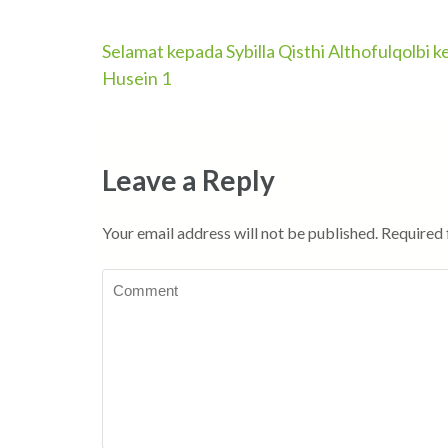
Post
Selamat kepada Sybilla Qisthi Althofulqolbi k
Husein 1
navigation
Leave a Reply
Your email address will not be published.
Required 
Comment