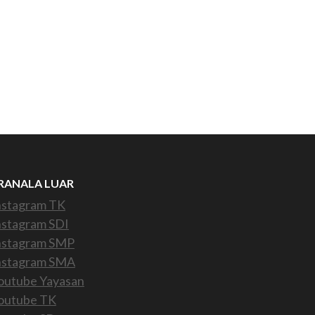
RANALA LUAR
nstagram TK
nstagram SDI
nstagram SMP
nstagram SMA
outube Yayasan
outube TK