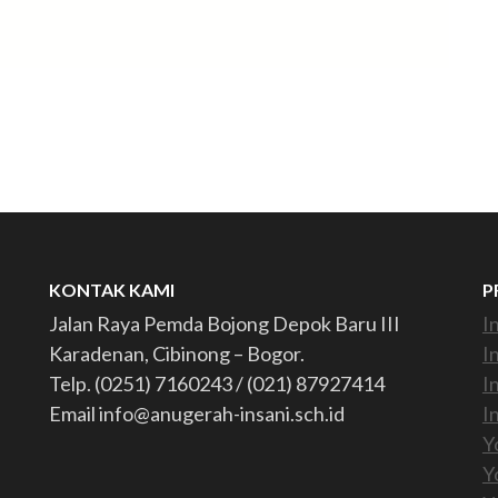
KONTAK KAMI
P
Jalan Raya Pemda Bojong Depok Baru III
I
Karadenan, Cibinong – Bogor.
I
Telp. (0251) 7160243 / (021) 87927414
I
Email info@anugerah-insani.sch.id
I
Y
Y