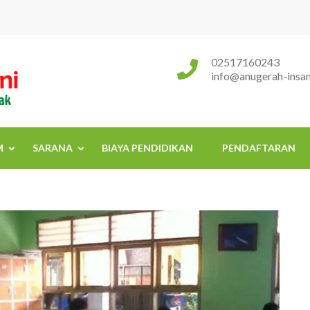
Sekolah Islam Terpadu Anugerah
Rumah Tumbuh Kembang Anak
02517160243
info@anugerah-insani
M
SARANA
BIAYA PENDIDIKAN
PENDAFTARAN