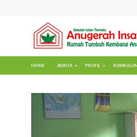
Skip
to
content
(Press
Enter)
HOME
BERITA
PROFIL
KURIKULU