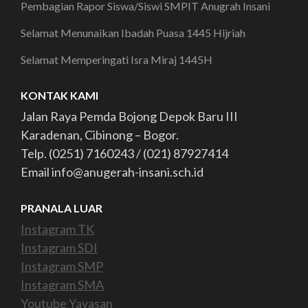
Pembagian Rapor Siswa/Siswi SMPIT Anugrah Insani
Selamat Menunaikan Ibadah Puasa 1445 Hijriah
Selamat Memperingati Isra Miraj 1445H
KONTAK KAMI
Jalan Raya Pemda Bojong Depok Baru III
Karadenan, Cibinong – Bogor.
Telp. (0251) 7160243 / (021) 87927414
Email info@anugerah-insani.sch.id
PRANALA LUAR
Instagram TK
Instagram SDI
Instagram SMP
Instagram SMA
Youtube Yayasan