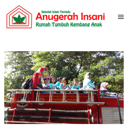
Skip
to
content
(Press
Sekolah Islam Terpadu Anugerah
Rumah Tumbuh Kembang Anak
Enter)
Insani