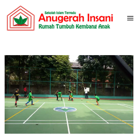
Skip
to
content
(Press
Sekolah Islam Terpadu Anugerah
Rumah Tumbuh Kembang Anak
Enter)
Insani