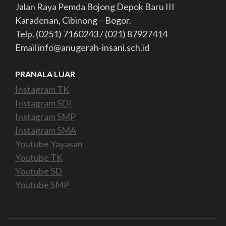
Jalan Raya Pemda Bojong Depok Baru III
Karadenan, Cibinong – Bogor.
Telp. (0251) 7160243 / (021) 87927414
Email info@anugerah-insani.sch.id
PRANALA LUAR
Instagram TK
Instagram SDI
Instagram SMP
Instagram SMA
Youtube Yayasan
Youtube TK
Youtube SD
Youtube SMP