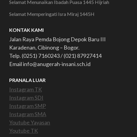
Selamat Menunaikan Ibadah Puasa 1445 Hijriah
Selamat Memperingati Isra Miraj 1445H
KONTAK KAMI
Jalan Raya Pemda Bojong Depok Baru III
Karadenan, Cibinong – Bogor.
Telp. (0251) 7160243 / (021) 87927414
Email info@anugerah-insani.sch.id
PRANALA LUAR
Instagram TK
Instagram SDI
Instagram SMP
Instagram SMA
Youtube Yayasan
Youtube TK