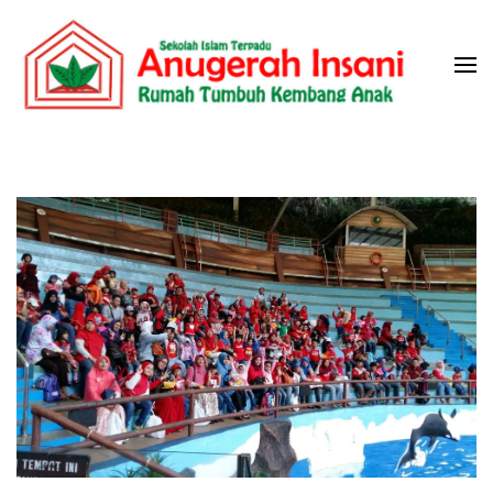
Skip
to
content
(Press
Sekolah Islam Terpadu Anugerah
Rumah Tumbuh Kembang Anak
Enter)
Insani