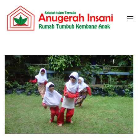
Skip
to
content
(Press
Sekolah Islam Terpadu Anugerah
Rumah Tumbuh Kembang Anak
Enter)
Insani