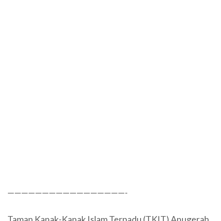
—————————————————-
Taman Kanak-Kanak Islam Terpadu (TKIT) Anugerah