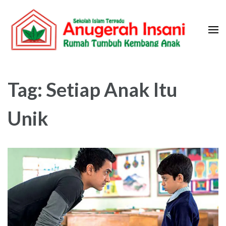
Skip
to
content
(Press
Sekolah Islam Terpadu Anugerah
Rumah Tumbuh Kembang Anak
Enter)
Insani
Tag:
Setiap Anak Itu
Unik