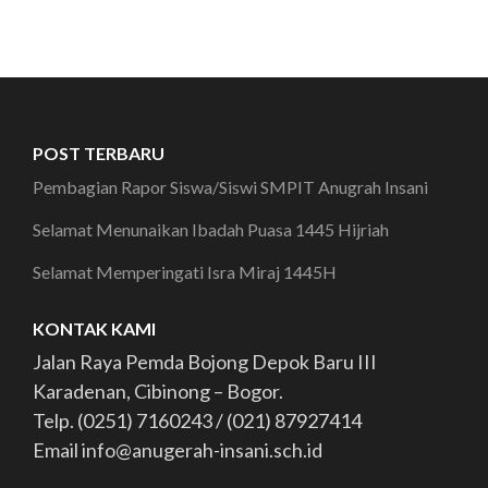
POST TERBARU
Pembagian Rapor Siswa/Siswi SMPIT Anugrah Insani
Selamat Menunaikan Ibadah Puasa 1445 Hijriah
Selamat Memperingati Isra Miraj 1445H
KONTAK KAMI
Jalan Raya Pemda Bojong Depok Baru III
Karadenan, Cibinong – Bogor.
Telp. (0251) 7160243 / (021) 87927414
Email info@anugerah-insani.sch.id