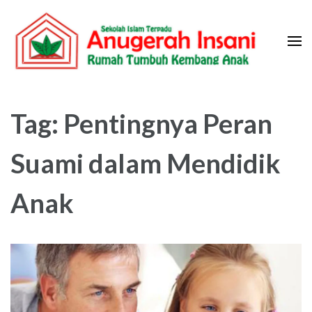
Skip
to
content
(Press
Sekolah Islam Terpadu Anugerah
Rumah Tumbuh Kembang Anak
Enter)
Insani
Tag:
Pentingnya Peran
Suami dalam Mendidik
Anak