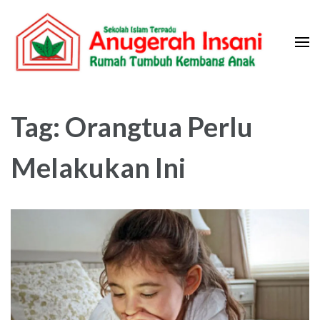
Skip
to
content
(Press
Sekolah Islam Terpadu Anugerah
Rumah Tumbuh Kembang Anak
Enter)
Insani
Tag:
Orangtua Perlu
Melakukan Ini