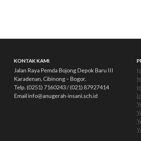
KONTAK KAMI
P
Jalan Raya Pemda Bojong Depok Baru III
I
Karadenan, Cibinong – Bogor.
I
Telp. (0251) 7160243 / (021) 87927414
I
Email info@anugerah-insani.sch.id
I
Y
Y
Y
Y