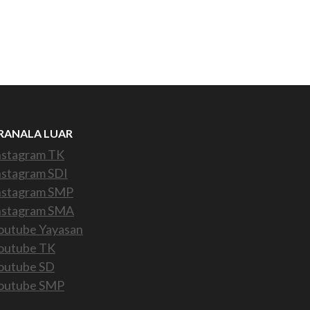
RANALA LUAR
nstagram TK
nstagram SDI
nstagram SMP
nstagram SMA
outube Yayasan
outube TK
outube SD
outube SMP