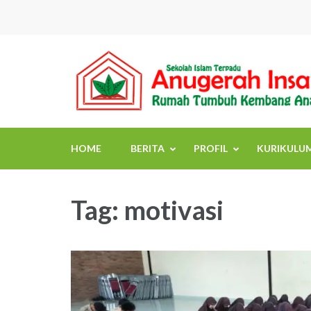
Skip
to
content
(Press
Enter)
HOME
BERITA
PROFIL
KURIKULU
Tag:
motivasi