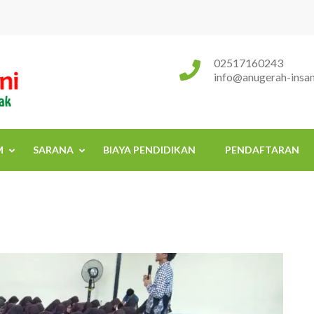
Sekolah Islam Terpadu Anugerah
Rumah Tumbuh Kembang Anak
02517160243
info@anugerah-insani
M
SARANA
BIAYA PENDIDIKAN
PENDAFTARAN