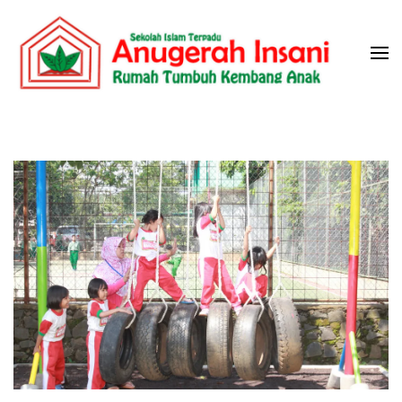
Skip
to
content
(Press
Sekolah Islam Terpadu Anugerah
Rumah Tumbuh Kembang Anak
Enter)
Insani