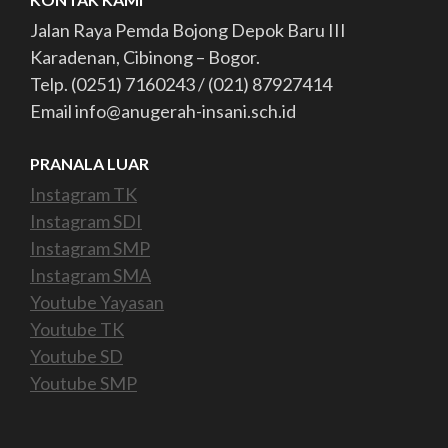
Jalan Raya Pemda Bojong Depok Baru III
Karadenan, Cibinong – Bogor.
Telp. (0251) 7160243 / (021) 87927414
Email info@anugerah-insani.sch.id
PRANALA LUAR
Instagram TK
Instagram SDI
Instagram SMP
Instagram SMA
Youtube Yayasan
Youtube TK
Youtube SD
Youtube SMP