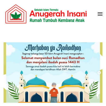
Skip
to
content
(Press
Sekolah Islam Terpadu Anugerah
Rumah Tumbuh Kembang Anak
Enter)
Insani