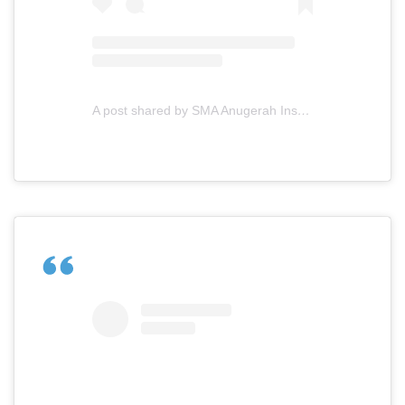
A post shared by SMA Anugerah Insani (@smait.anugerahinsani)