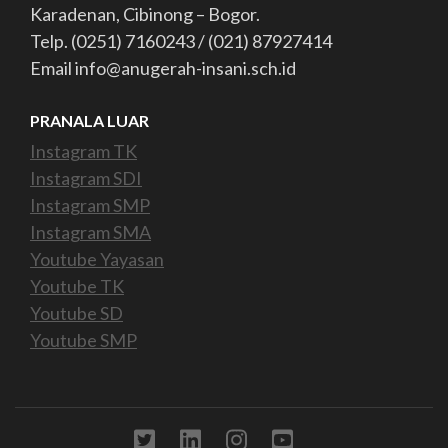
Karadenan, Cibinong – Bogor.
Telp. (0251) 7160243 / (021) 87927414
Email info@anugerah-insani.sch.id
PRANALA LUAR
Instagram TK
Instagram SDI
Instagram SMP
Instagram SMA
Youtube Yayasan
Youtube TK
Youtube SD
Youtube SMP