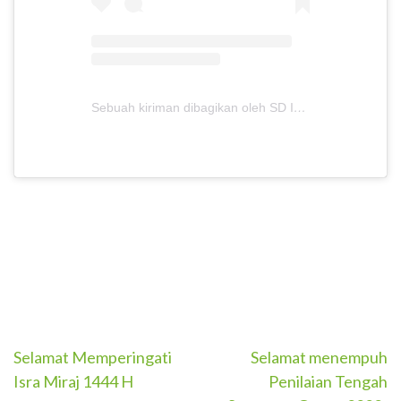
Sebuah kiriman dibagikan oleh SD Islam Anugerah Insani (@sdianugerahinsaniofficial)
Post
Selamat Memperingati
Selamat menempuh
Isra Miraj 1444 H
Penilaian Tengah
navigation