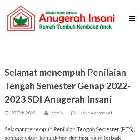
Skip
to
content
(Press
Sekolah Islam Terpadu Anugerah
Rumah Tumbuh Kembang Anak
Enter)
Insani
Selamat menempuh Penilaian
Tengah Semester Genap 2022-
2023 SDI Anugerah Insani
27 Feb,2023
admin
Leave a comment
Selamat menempuh Penilaian Tengah Semester (PTS),
semoga diberi kemudahan dan hasil yang terbaik!