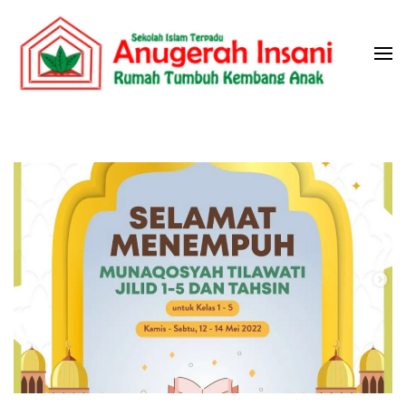
Skip
to
content
(Press
Sekolah Islam Terpadu Anugerah
Rumah Tumbuh Kembang Anak
Enter)
Insani