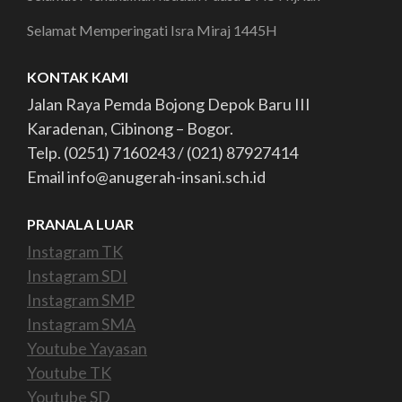
Selamat Memperingati Isra Miraj 1445H
KONTAK KAMI
Jalan Raya Pemda Bojong Depok Baru III
Karadenan, Cibinong – Bogor.
Telp. (0251) 7160243 / (021) 87927414
Email info@anugerah-insani.sch.id
PRANALA LUAR
Instagram TK
Instagram SDI
Instagram SMP
Instagram SMA
Youtube Yayasan
Youtube TK
Youtube SD