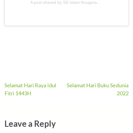
A post shared by SD Islam Anugerah Insani (@sdianugerahinsaniofficial)
Post
Selamat Hari Raya Idul
Selamat Hari Buku Sedunia
Fitri 1443H
2022
navigation
Leave a Reply