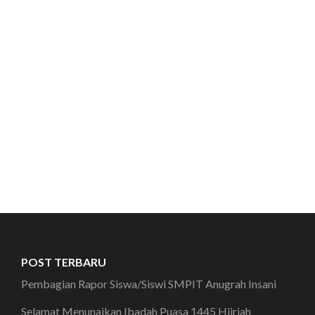
POST TERBARU
Pembagian Rapor Siswa/Siswi SMPIT Anugrah Insani
Selamat Menunaikan Ibadah Puasa 1445 Hijriah