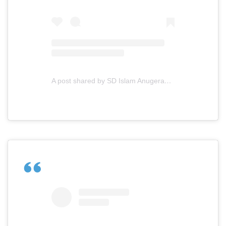
A post shared by SD Islam Anugerah Insani (@sdianugerahinsaniofficial)