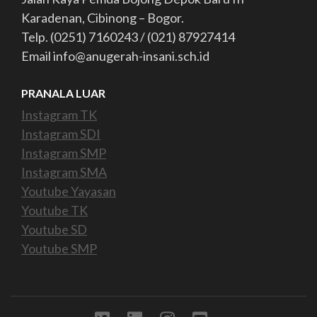
Karadenan, Cibinong – Bogor.
Telp. (0251) 7160243 / (021) 87927414
Email info@anugerah-insani.sch.id
PRANALA LUAR
Instagram TK
Instagram SDI
Instagram SMP
Instagram SMA
Youtube Yayasan
Youtube TK
Youtube SD
Youtube SMP