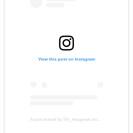
View this post on Instagram
A post shared by TKI_Anugerah Insani (@tki_anugerahinsani)