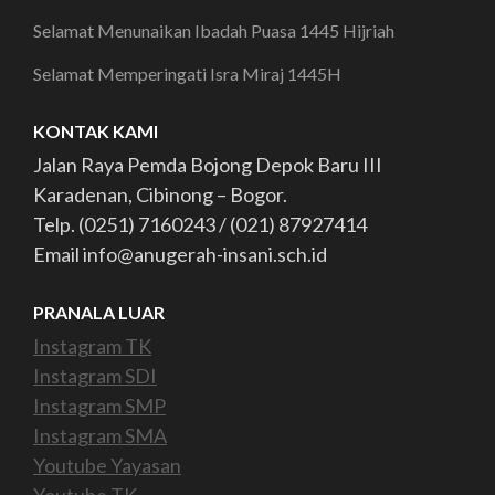
Selamat Menunaikan Ibadah Puasa 1445 Hijriah
Selamat Memperingati Isra Miraj 1445H
KONTAK KAMI
Jalan Raya Pemda Bojong Depok Baru III
Karadenan, Cibinong – Bogor.
Telp. (0251) 7160243 / (021) 87927414
Email info@anugerah-insani.sch.id
PRANALA LUAR
Instagram TK
Instagram SDI
Instagram SMP
Instagram SMA
Youtube Yayasan
Youtube TK