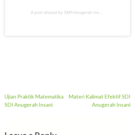
A post shared by SMA Anugerah Insani (@smait.anugerahinsani)
Post
Ujian Praktik Matematika
Materi Kalimat Efektif SDI
SDI Anugerah Insani
Anugerah Insani
navigation