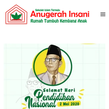
Skip
to
content
(Press
Sekolah Islam Terpadu Anugerah
Rumah Tumbuh Kembang Anak
Enter)
Insani