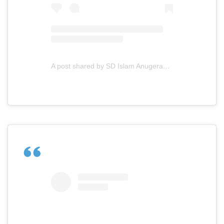
A post shared by SD Islam Anugerah Insani (@sdianugerahinsaniofficial)