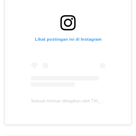
Lihat postingan ini di Instagram
Sebuah kiriman dibagikan oleh TKI_Anugerah Insani (@tki_anugerahinsani)