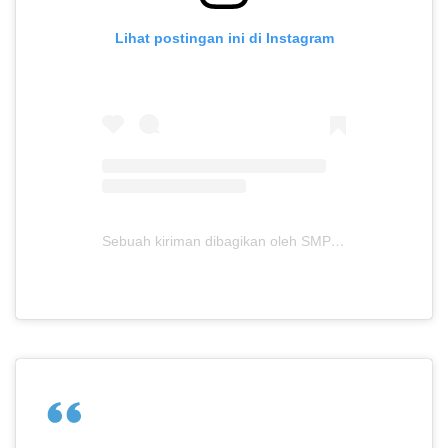
Lihat postingan ini di Instagram
Sebuah kiriman dibagikan oleh SMPIT ANUGRAH INSANI (@smpitanugerahinsani)