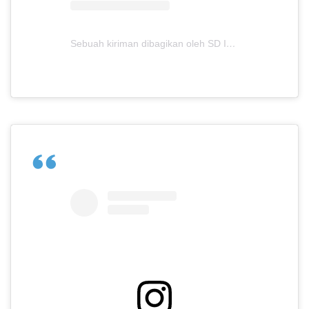
Sebuah kiriman dibagikan oleh SD Islam Anugerah Insani (@sdianugerahinsaniofficial)