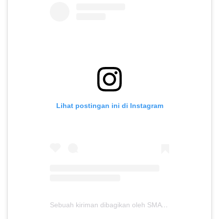
Lihat postingan ini di Instagram
Sebuah kiriman dibagikan oleh SMA Anugerah Insani (@smait.anugerahinsani)