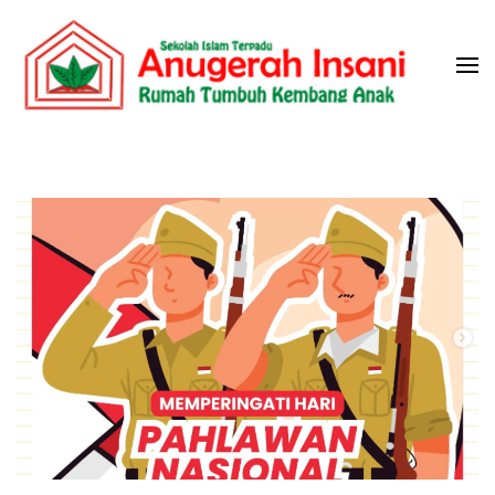
Skip
to
content
(Press
Sekolah Islam Terpadu Anugerah
Rumah Tumbuh Kembang Anak
Enter)
Insani