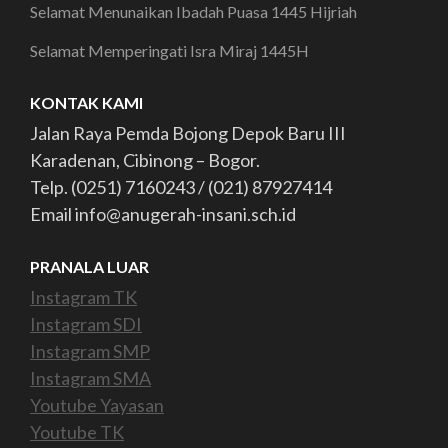
Selamat Menunaikan Ibadah Puasa 1445 Hijriah
Selamat Memperingati Isra Miraj 1445H
KONTAK KAMI
Jalan Raya Pemda Bojong Depok Baru III
Karadenan, Cibinong – Bogor.
Telp. (0251) 7160243 / (021) 87927414
Email info@anugerah-insani.sch.id
PRANALA LUAR
Instagram TK
Instagram SDI
Instagram SMP
Instagram SMA
Youtube Yayasan
Youtube TK