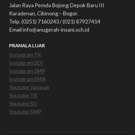
Jalan Raya Pemda Bojong Depok Baru III
Karadenan, Cibinong – Bogor.
Telp. (0251) 7160243 / (021) 87927414
Email info@anugerah-insani.sch.id
PRANALA LUAR
Instagram TK
Instagram SDI
Instagram SMP
Instagram SMA
Youtube Yayasan
Youtube TK
Youtube SD
Youtube SMP