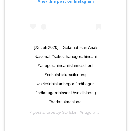
View this post on Instagram
[23 Juli 2020] – Selamat Hari Anak
Nasional #sekolahanugerahinsani
#anugerahinsaniislamicschool
#sekolahislamcibinong
#sekolahislambogor #sdibogor
#sdianugerahinsani #sdicibinong
#harianaknasional
A post shared by
SD Islam Anugerah Insani
(@sdianuge