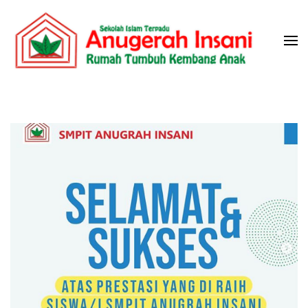
Skip
to
content
(Press
Sekolah Islam Terpadu Anugerah
Rumah Tumbuh Kembang Anak
Enter)
Insani