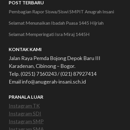
POST TERBARU
Pembagian Rapor Siswa/Siswi SMPIT Anugrah Insani
Selamat Menunaikan Ibadah Puasa 1445 Hijriah
Selamat Memperingati Isra Miraj 1445H
KONTAK KAMI
Jalan Raya Pemda Bojong Depok Baru III
Karadenan, Cibinong – Bogor.
Telp. (0251) 7160243 / (021) 87927414
Email info@anugerah-insani.sch.id
PRANALA LUAR
Instagram TK
Instagram SDI
Instagram SMP
Instagram SMA