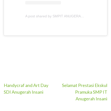
A post shared by SMPIT ANUGERAH INSANI (@smpitanugerahinsani)
Post
Handycraf and Art Day
Selamat Prestasi Ekskul
SDI Anugerah Insani
Pramuka SMP IT
navigation
Anugerah Insani