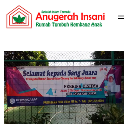
Skip
to
content
(Press
Sekolah Islam Terpadu Anugerah
Rumah Tumbuh Kembang Anak
Enter)
Insani