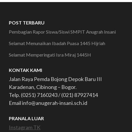
POST TERBARU
Pembagian Rapor Siswa/Siswi SMPIT Anugrah Insani
Selamat Menunaikan Ibadah Puasa 1445 Hijriah
Selamat Memperingati Isra Miraj 1445H
KONTAK KAMI
Jalan Raya Pemda Bojong Depok Baru III
Karadenan, Cibinong – Bogor.
Telp. (0251) 7160243 / (021) 87927414
Email info@anugerah-insani.sch.id
PRANALA LUAR
Instagram TK