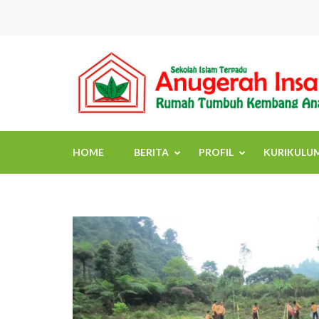
Skip
to
content
(Press
Enter)
HOME
BERITA
PROFIL
KURIKULU