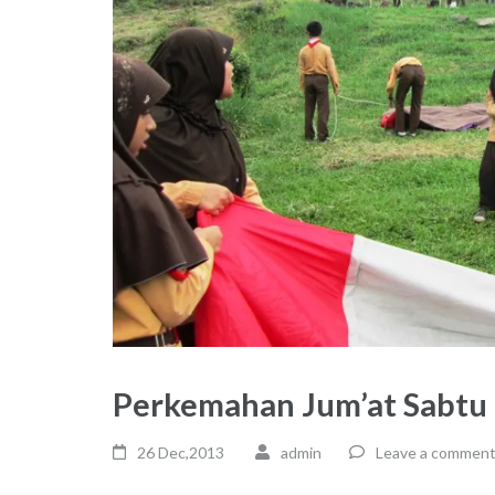
Perkemahan Jum’at Sabtu 
26 Dec,2013
admin
Leave a commen