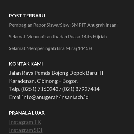
POST TERBARU
Pembagian Rapor Siswa/Siswi SMPIT Anugrah Insani
Selamat Menunaikan Ibadah Puasa 1445 Hijriah
Selamat Memperingati Isra Miraj 1445H
KONTAK KAMI
Jalan Raya Pemda Bojong Depok Baru III
Karadenan, Cibinong – Bogor.
Telp. (0251) 7160243 / (021) 87927414
Email info@anugerah-insani.sch.id
PRANALA LUAR
Instagram TK
Instagram SDI