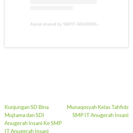
A post shared by SMPIT ANUGERAH INSANI (@smpitanugerahinsani)
Post
Kunjungan SD Bina
Munaqosyah Kelas Tahfidz
Mujtama dan SDI
SMP IT Anugerah Insani
navigation
Anugerah Insani Ke SMP
IT Anugerah Insani