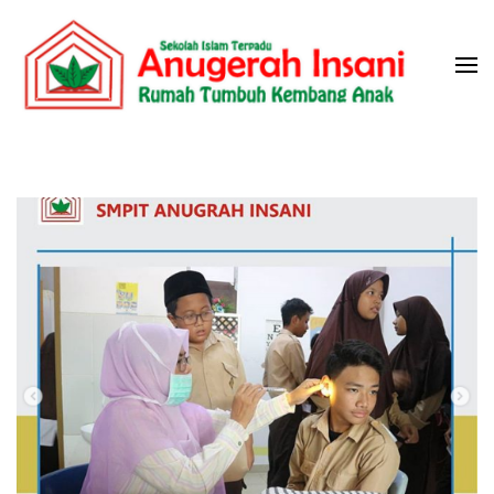
Skip
to
content
(Press
Sekolah Islam Terpadu Anugerah
Rumah Tumbuh Kembang Anak
Enter)
Insani