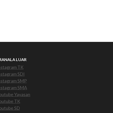
RANALA LUAR
nstagram TK
nstagram SDI
nstagram SMP
nstagram SMA
outube Yayasan
outube TK
outube SD