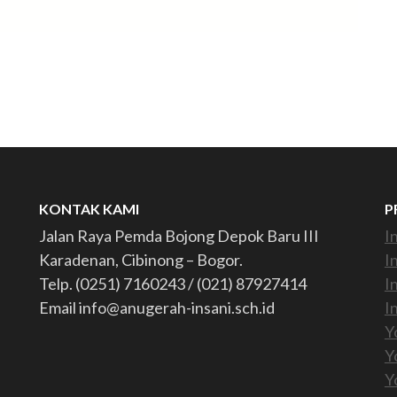
KONTAK KAMI
P
Jalan Raya Pemda Bojong Depok Baru III
I
Karadenan, Cibinong – Bogor.
I
Telp. (0251) 7160243 / (021) 87927414
I
Email info@anugerah-insani.sch.id
I
Y
Y
Y