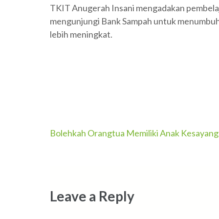
TKIT Anugerah Insani mengadakan pembelaja
mengunjungi Bank Sampah untuk menumbuhkan
lebih meningkat.
Post
Bolehkah Orangtua Memiliki Anak Kesayan
navigation
Leave a Reply