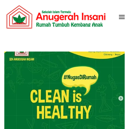
Skip
to
content
(Press
Sekolah Islam Terpadu Anugerah
Rumah Tumbuh Kembang Anak
Enter)
Insani