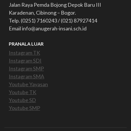
Jalan Raya Pemda Bojong Depok Baru III
Karadenan, Cibinong – Bogor.
Telp. (0251) 7160243 / (021) 87927414
Email info@anugerah-insani.sch.id
PRANALA LUAR
Instagram TK
Instagram SDI
Instagram SMP
Instagram SMA
Youtube Yayasan
Youtube TK
Youtube SD
Youtube SMP