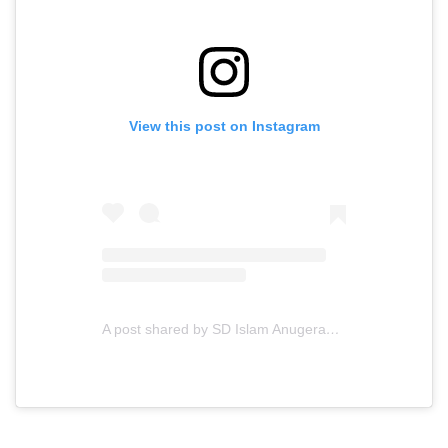
View this post on Instagram
A post shared by SD Islam Anugerah Insani (@sdianugerahinsaniofficial)