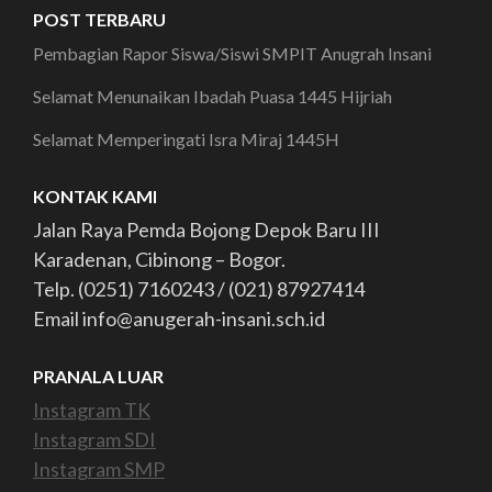
POST TERBARU
Pembagian Rapor Siswa/Siswi SMPIT Anugrah Insani
Selamat Menunaikan Ibadah Puasa 1445 Hijriah
Selamat Memperingati Isra Miraj 1445H
KONTAK KAMI
Jalan Raya Pemda Bojong Depok Baru III
Karadenan, Cibinong – Bogor.
Telp. (0251) 7160243 / (021) 87927414
Email info@anugerah-insani.sch.id
PRANALA LUAR
Instagram TK
Instagram SDI
Instagram SMP