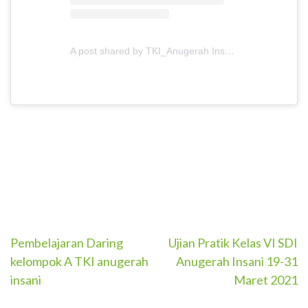
A post shared by TKI_Anugerah Insani (@tki_anugerahinsani)
Post
Pembelajaran Daring
Ujian Pratik Kelas VI SDI
kelompok A TKI anugerah
Anugerah Insani 19-31
navigation
insani
Maret 2021