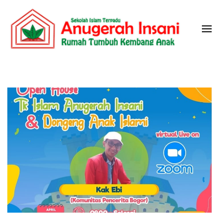
Skip
to
content
(Press
Sekolah Islam Terpadu Anugerah
Rumah Tumbuh Kembang Anak
Enter)
Insani