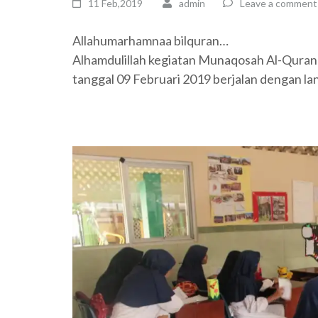
11 Feb,2019
admin
Leave a comment
Allahumarhamnaa bilquran…
Alhamdulillah kegiatan Munaqosah Al-Quran
tanggal 09 Februari 2019 berjalan dengan lan