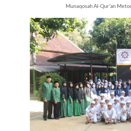
Munaqosah Al-Qur’an Metode