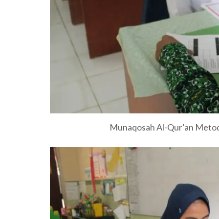
Munaqosah Al-Qur’an Metode