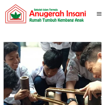
Skip
to
content
(Press
Sekolah Islam Terpadu Anugerah
Rumah Tumbuh Kembang Anak
Enter)
Insani