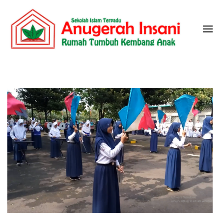
Skip
to
content
(Press
Sekolah Islam Terpadu Anugerah
Rumah Tumbuh Kembang Anak
Enter)
Insani