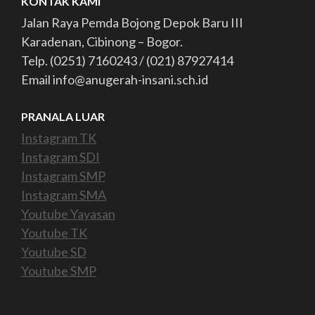
KONTAK KAMI
Jalan Raya Pemda Bojong Depok Baru III
Karadenan, Cibinong – Bogor.
Telp. (0251) 7160243 / (021) 87927414
Email info@anugerah-insani.sch.id
PRANALA LUAR
Instagram TK
Instagram SDI
Instagram SMP
Instagram SMA
Youtube Yayasan
Youtube TK
Youtube SD
Youtube SMP