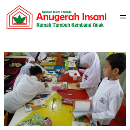
Skip
to
content
(Press
Sekolah Islam Terpadu Anugerah
Rumah Tumbuh Kembang Anak
Enter)
Insani