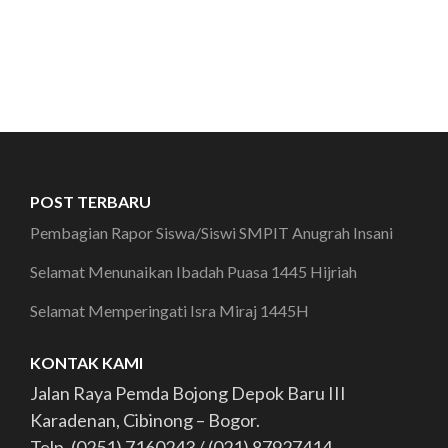
POST TERBARU
Pembagian Rapor Siswa/Siswi SMPIT Anugrah Insani
Selamat Menunaikan Ibadah Puasa 1445 Hijriah
Selamat Memperingati Isra Miraj 1445H
KONTAK KAMI
Jalan Raya Pemda Bojong Depok Baru III
Karadenan, Cibinong – Bogor.
Telp. (0251) 7160243 / (021) 87927414