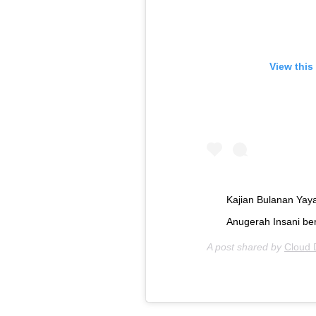
View this
Kajian Bulanan Ya
Anugerah Insani be
A post shared by
Cloud 