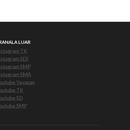
RANALA LUAR
nstagram TK
nstagram SDI
nstagram SMP
nstagram SMA
outube Yayasan
outube TK
outube SD
outube SMP