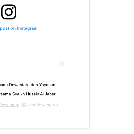
 post on Instagram
yasan Dewantara dan Yayasan
rsama Syaikh Husein Al Jaber
Dewantara
(@clouddewantara) on
Nov 18, 2019 at 12:50am PST