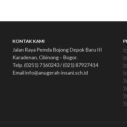
KONTAK KAMI
P
Jalan Raya Pemda Bojong Depok Baru III
I
Karadenan, Cibinong – Bogor.
I
Telp. (0251) 7160243 / (021) 87927414
I
Email info@anugerah-insani.sch.id
I
Y
Y
Y
Y