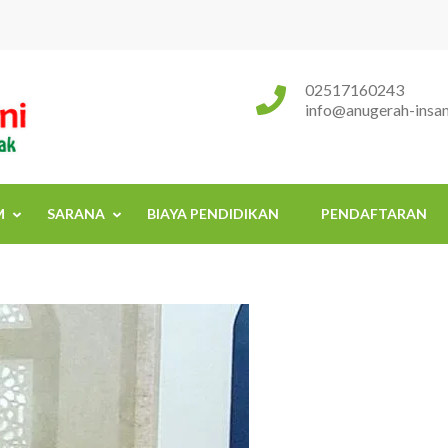
Sekolah Islam Terpadu Anugerah
Rumah Tumbuh Kembang Anak
02517160243
info@anugerah-insani
M
SARANA
BIAYA PENDIDIKAN
PENDAFTARAN