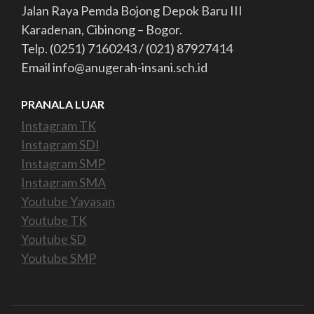
Jalan Raya Pemda Bojong Depok Baru III
Karadenan, Cibinong – Bogor.
Telp. (0251) 7160243 / (021) 87927414
Email info@anugerah-insani.sch.id
PRANALA LUAR
Instagram TK
Instagram SDI
Instagram SMP
Instagram SMA
Youtube Yayasan
Youtube TK
Youtube SD
Youtube SMP