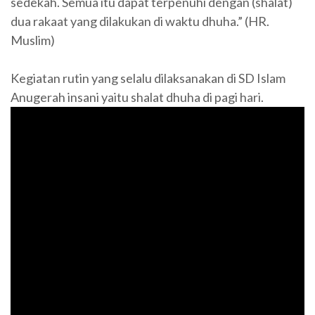
sedekah. Semua itu dapat terpenuhi dengan (shalat)
dua rakaat yang dilakukan di waktu dhuha.” (HR.
Muslim)
Kegiatan rutin yang selalu dilaksanakan di SD Islam
Anugerah insani yaitu shalat dhuha di pagi hari.