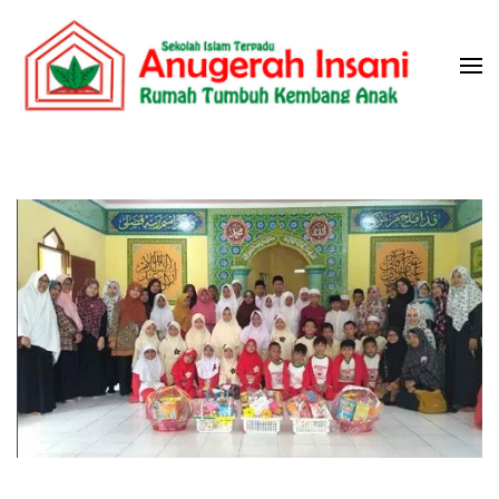
Skip
to
content
(Press
Sekolah Islam Terpadu Anugerah
Rumah Tumbuh Kembang Anak
Enter)
Insani