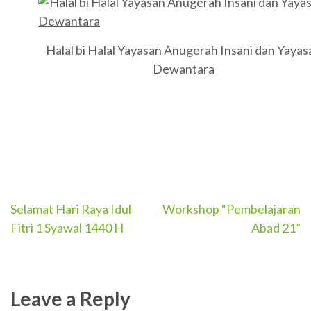
Halal bi Halal Yayasan Anugerah Insani dan Yayas
Dewantara
Post
Selamat Hari Raya Idul
Workshop “Pembelajaran
Fitri 1 Syawal 1440 H
Abad 21”
navigation
Leave a Reply