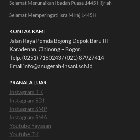
Selamat Menunaikan Ibadah Puasa 1445 Hijriah
Selamat Memperingati Isra Miraj 1445H
KONTAK KAMI
Jalan Raya Pemda Bojong Depok Baru III
Karadenan, Cibinong – Bogor.
Telp. (0251) 7160243 / (021) 87927414
Email info@anugerah-insani.sch.id
PRANALA LUAR
Instagram TK
Instagram SDI
Instagram SMP
Instagram SMA
Youtube Yayasan
Youtube TK