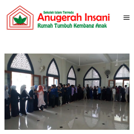
Skip
to
content
(Press
Sekolah Islam Terpadu Anugerah
Rumah Tumbuh Kembang Anak
Enter)
Insani