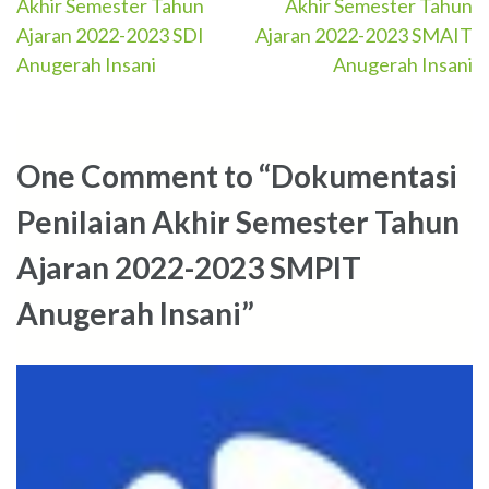
Akhir Semester Tahun
Akhir Semester Tahun
navigation
Ajaran 2022-2023 SDI
Ajaran 2022-2023 SMAIT
Anugerah Insani
Anugerah Insani
One Comment to “Dokumentasi
Penilaian Akhir Semester Tahun
Ajaran 2022-2023 SMPIT
Anugerah Insani”