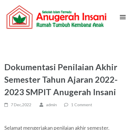
Skip
to
content
(Press
Sekolah Islam Terpadu Anugerah
Rumah Tumbuh Kembang Anak
Enter)
Insani
Dokumentasi Penilaian Akhir
Semester Tahun Ajaran 2022-
2023 SMPIT Anugerah Insani
7 Dec,2022
admin
1 Comment
Selamat mengerjakan penilaian akhir semester.