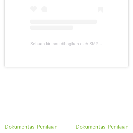
Sebuah kiriman dibagikan oleh SMPIT ANUGRAH INSANI (@smpitanugerahinsani)
Post
Dokumentasi Penilaian
Dokumentasi Penilaian