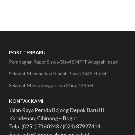
POST TERBARU
Pembagian Rapor Siswa/Siswi SMPIT Anugrah Insani
Selamat Menunaikan Ibadah Puasa 1445 Hijriah
Selamat Memperingati Isra Miraj 1445H
KONTAK KAMI
Jalan Raya Pemda Bojong Depok Baru III
Karadenan, Cibinong – Bogor.
Telp. (0251) 7160243 / (021) 87927414
Email info@anugerah-insani.sch.id