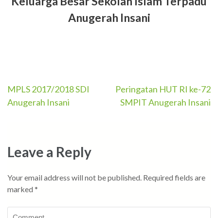
Keluarga Besar Sekolah Islam Terpadu
Anugerah Insani
Post
MPLS 2017/2018 SDI
Peringatan HUT RI ke-72
Anugerah Insani
SMPIT Anugerah Insani
navigation
Leave a Reply
Your email address will not be published.
Required fields are
marked
*
Comment