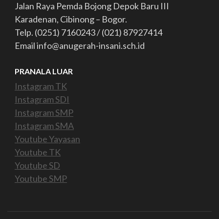
Jalan Raya Pemda Bojong Depok Baru III
Karadenan, Cibinong – Bogor.
Telp. (0251) 7160243 / (021) 87927414
Email info@anugerah-insani.sch.id
PRANALA LUAR
Instagram TK
Instagram SDI
Instagram SMP
Instagram SMA
Youtube Yayasan
Youtube TK
Youtube SD
Youtube SMP