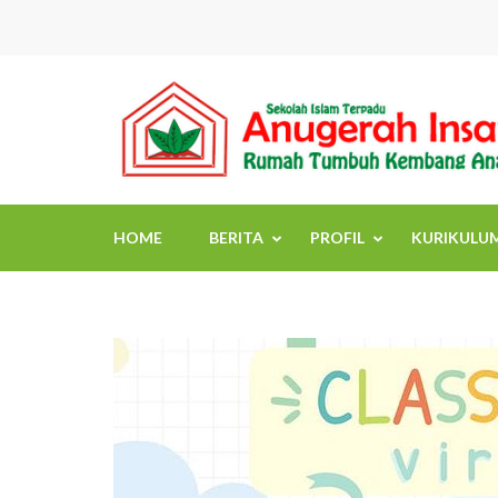
Skip
to
content
(Press
Enter)
HOME
BERITA
PROFIL
KURIKULU