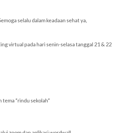
Semoga selalu dalam keadaan sehat ya,
ing virtual pada hari senin-selasa tanggal 21 & 22
 tema “rindu sekolah”
lalui zoom dan aplikasi wordwall.