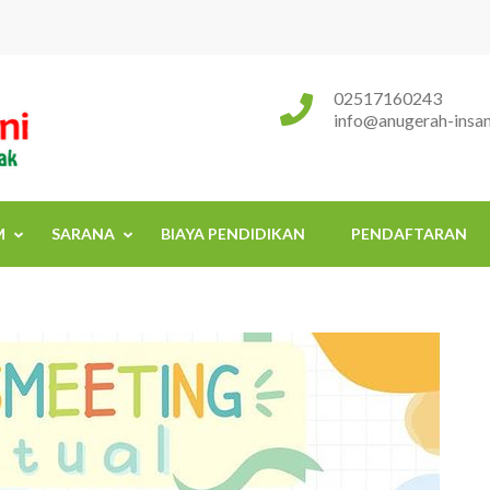
Sekolah Islam Terpadu Anugerah
Rumah Tumbuh Kembang Anak
02517160243
info@anugerah-insani
M
SARANA
BIAYA PENDIDIKAN
PENDAFTARAN