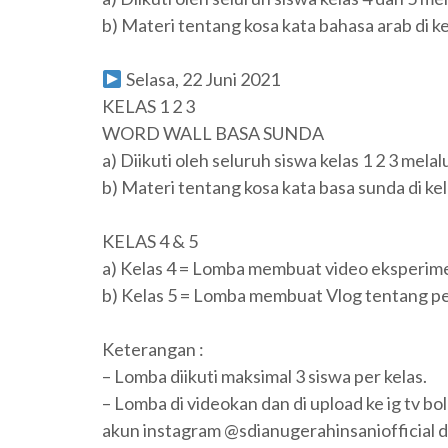
b) Materi tentang kosa kata bahasa arab di ke
Selasa, 22 Juni 2021
KELAS 1 2 3
WORD WALL BASA SUNDA
a) Diikuti oleh seluruh siswa kelas 1 2 3 mela
b) Materi tentang kosa kata basa sunda di kela
KELAS 4 & 5
a) Kelas 4 = Lomba membuat video eksperim
b) Kelas 5 = Lomba membuat Vlog tentang p
Keterangan :
– Lomba diikuti maksimal 3 siswa per kelas.
– Lomba di videokan dan di upload ke ig tv 
akun instagram @sdianugerahinsaniofficial 