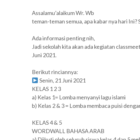
Assalamu’alaikum Wr. Wb
teman-teman semua, apa kabar nya hari Ini? 
Ada informasi penting nih,
Jadi sekolah kita akan ada kegiatan classmeet
Juni 2021.
Berikut rinciannya:
Senin, 21 Juni 2021
KELAS 1 2 3
a) Kelas 1= Lomba menyanyi lagu islami
b) Kelas 2 & 3 = Lomba membaca puisi dengan
KELAS 4 & 5
WORDWALL BAHASA ARAB
a) Diikuti oleh seluruh siswa kelas 4 dan 5 me