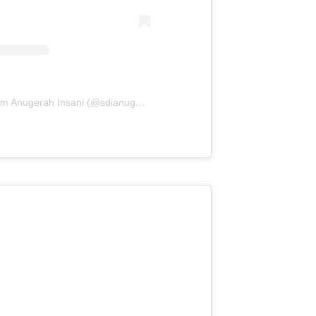
A post shared by SD Islam Anugerah Insani (@sdianugerahinsaniofficial)