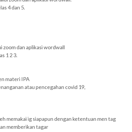
las 4 dan 5.
lui zoom dan aplikasi wordwall
s 1 2 3.
en materi IPA
enanganan atau pencegahan covid 19,
boleh memakai ig siapapun dengan ketentuan men tag
dan memberikan tagar