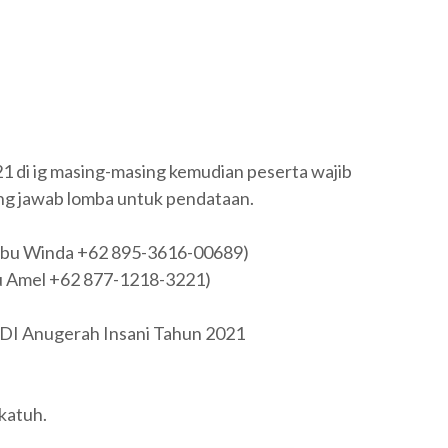
21 di ig masing-masing kemudian peserta wajib
g jawab lomba untuk pendataan.
 (Ibu Winda +62 895-3616-00689)
bu Amel +62 877-1218-3221)
 SDI Anugerah Insani Tahun 2021
katuh.