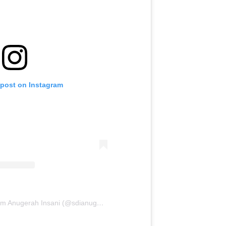
 post on Instagram
A post shared by SD Islam Anugerah Insani (@sdianugerahinsaniofficial)