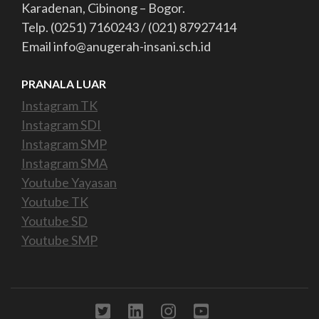
Karadenan, Cibinong – Bogor.
Telp. (0251) 7160243 / (021) 87927414
Email info@anugerah-insani.sch.id
PRANALA LUAR
Instagram TK
Instagram SDI
Instagram SMP
Instagram SMA
Youtube Yayasan
Youtube TK
Youtube SD
Youtube SMP