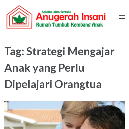
Skip
to
content
(Press
Sekolah Islam Terpadu Anugerah
Rumah Tumbuh Kembang Anak
Enter)
Insani
Tag:
Strategi Mengajar
Anak yang Perlu
Dipelajari Orangtua