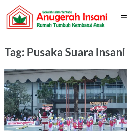
Skip
to
content
(Press
Sekolah Islam Terpadu Anugerah
Rumah Tumbuh Kembang Anak
Enter)
Insani
Tag:
Pusaka Suara Insani