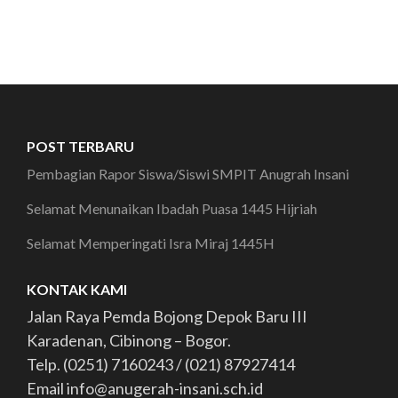
POST TERBARU
Pembagian Rapor Siswa/Siswi SMPIT Anugrah Insani
Selamat Menunaikan Ibadah Puasa 1445 Hijriah
Selamat Memperingati Isra Miraj 1445H
KONTAK KAMI
Jalan Raya Pemda Bojong Depok Baru III
Karadenan, Cibinong – Bogor.
Telp. (0251) 7160243 / (021) 87927414
Email info@anugerah-insani.sch.id