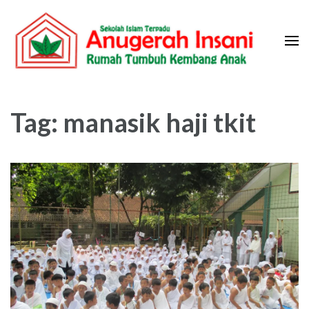
Skip
to
content
(Press
Sekolah Islam Terpadu Anugerah
Rumah Tumbuh Kembang Anak
Enter)
Insani
Tag:
manasik haji tkit