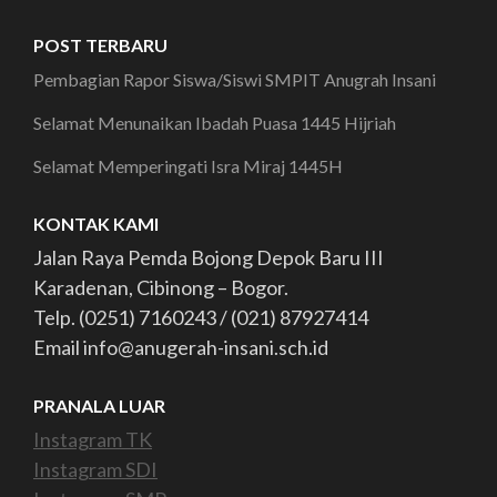
POST TERBARU
Pembagian Rapor Siswa/Siswi SMPIT Anugrah Insani
Selamat Menunaikan Ibadah Puasa 1445 Hijriah
Selamat Memperingati Isra Miraj 1445H
KONTAK KAMI
Jalan Raya Pemda Bojong Depok Baru III
Karadenan, Cibinong – Bogor.
Telp. (0251) 7160243 / (021) 87927414
Email info@anugerah-insani.sch.id
PRANALA LUAR
Instagram TK
Instagram SDI