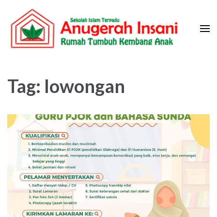
Skip
to
content
(Press
Sekolah Islam Terpadu Anugerah
Rumah Tumbuh Kembang Anak
Enter)
Insani
Tag:
lowongan