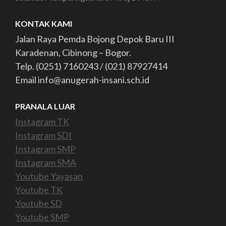
KONTAK KAMI
Jalan Raya Pemda Bojong Depok Baru III
Karadenan, Cibinong – Bogor.
Telp. (0251) 7160243 / (021) 87927414
Email info@anugerah-insani.sch.id
PRANALA LUAR
Instagram TK
Instagram SDI
Instagram SMP
Instagram SMA
Youtube Yayasan
Youtube TK
Youtube SD
Youtube SMP