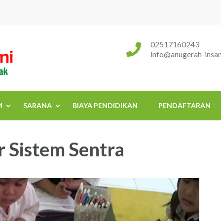
Sekolah Islam Terpadu Anugerah
Rumah Tumbuh Kembang Anak
02517160243
info@anugerah-insani
M
SARANA
BIAYA PENDIDIKAN
PENDAFTARAN
r Sistem Sentra