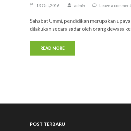
13 Oct,2016
admin
Leave a commen
Sahabat Ummi, pendidikan merupakan upay
dilakukan secara sadar oleh orang dewasa k
READ MORE
POST TERBARU