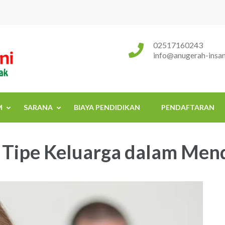
Sekolah Islam Terpadu Anugerah
Rumah Tumbuh Kembang Anak
02517160243
info@anugerah-insani
M
SARANA
BIAYA PENDIDIKAN
PENDAFTARAN
a Tipe Keluarga dalam Men