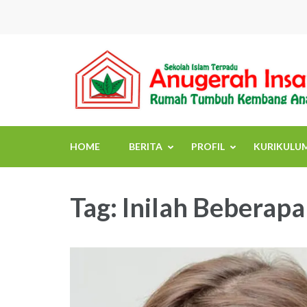
Skip
to
content
(Press
Enter)
HOME
BERITA
PROFIL
KURIKULU
Tag:
Inilah Beberap