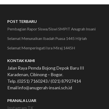
POST TERBARU
Pembagian Rapor Siswa/Siswi SMPIT Anugrah Insani
Selamat Menunaikan Ibadah Puasa 1445 Hijriah
Selamat Memperingati Isra Miraj 1445H
KONTAK KAMI
Jalan Raya Pemda Bojong Depok Baru III
Karadenan, Cibinong – Bogor.
Telp. (0251) 7160243 / (021) 87927414
Email info@anugerah-insani.sch.id
PRANALA LUAR
Instagram TK