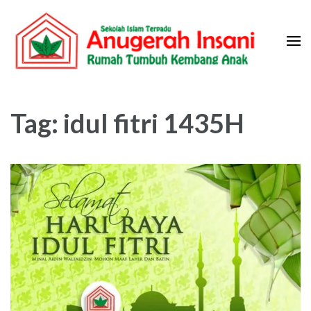
Skip
to
content
(Press
Sekolah Islam Terpadu Anugerah
Rumah Tumbuh Kembang Anak
Enter)
Insani
Tag:
idul fitri 1435H