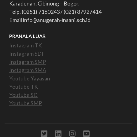
Karadenan, Cibinong – Bogor.
Telp. (0251) 7160243 / (021) 87927414
Email info@anugerah-insani.sch.id
PRANALA LUAR
Instagram TK
Instagram SDI
Instagram SMP
Instagram SMA
Youtube Yayasan
Youtube TK
Youtube SD
Youtube SMP