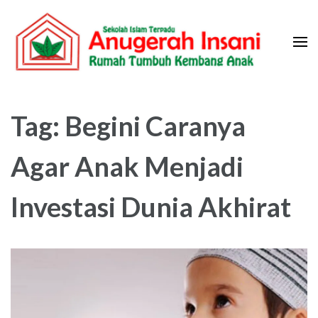
Skip
to
content
(Press
Sekolah Islam Terpadu Anugerah
Rumah Tumbuh Kembang Anak
Enter)
Insani
Tag:
Begini Caranya
Agar Anak Menjadi
Investasi Dunia Akhirat